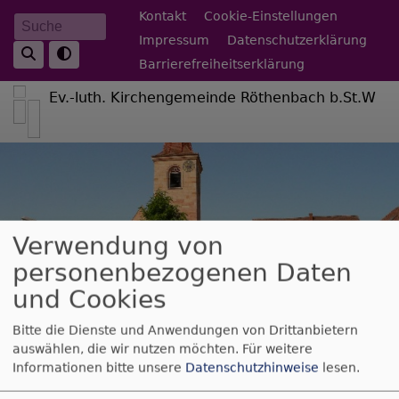
Direkt
Fußbereichsmenü
Kontakt
Cookie-Einstellungen
Suche
zum
Impressum
Datenschutzerklärung
Inhalt
Barrierefreiheitserklärung
Ev.-luth. Kirchengemeinde Röthenbach b.St.W
Verwendung von
personenbezogenen Daten
und Cookies
Hauptnavigation
Bitte die Dienste und Anwendungen von Drittanbietern
auswählen, die wir nutzen möchten.
Für weitere
Informationen bitte unsere
Datenschutzhinweise
lesen.
Ev.-Luth. Pfarramt Röthenbach