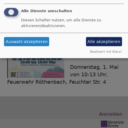
Herzliche Einladung
Alle Dienste umschalten
zur nächsten Kirche
Diesen Schalter nutzen, um alle Dienste zu
Kunterbunt, die
aktivieren/deaktivieren.
dieses Mal bei der
Feuerwehr in
Auswahl akzeptieren
Alle akzeptieren
Röthenbach
Realisiert mit Klaro!
stattfindet:
Donnerstag, 1. Mai
von 10-13 Uhr,
Feuerwehr Röthenbach, Feuchter Str. 4
Benutzermenü
Anmelden