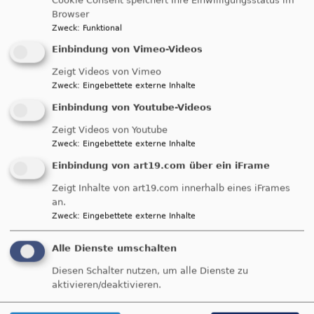
gemeinsame Veranstaltungen im Jahr
Browser
umfasst.
Zweck
:
Funktional
Einbindung von Vimeo-Videos
Zeigt Videos von Vimeo
Dazu erscheint regelmäßig ein
Zweck
:
Eingebettete externe Inhalte
Jahresprogramm, das in den Kirchen und
Einbindung von Youtube-Videos
Gemeindehäusern aufliegt.
Zeigt Videos von Youtube
Zweck
:
Eingebettete externe Inhalte
Äußeres Zeichen der Zusammenarbeit ist
der Ökumene-Stab, der die Bildnisse der
Einbindung von art19.com über ein iFrame
drei Kirchenpatrone Georg, Nikolaus und
Zeigt Inhalte von art19.com innerhalb eines iFrames
Wolfgang zeigt sowie das Bild der
an.
Zweck
:
Eingebettete externe Inhalte
Achahildis, die, in der Georgskirche
begraben, einst eine Wallfahrtsbewegung
Alle Dienste umschalten
dorthin auslöste.
Diesen Schalter nutzen, um alle Dienste zu
aktivieren/deaktivieren.
Der Ökumenstab steht für je ein Jahr in