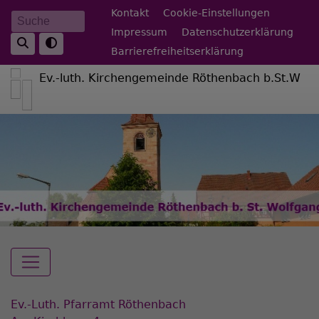
Direkt
Fußbereichsmenü
Kontakt
Cookie-Einstellungen
Suche
zum
Impressum
Datenschutzerklärung
Inhalt
Barrierefreiheitserklärung
Ev.-luth. Kirchengemeinde Röthenbach b.St.W
Hauptnavigation
Ev.-Luth. Pfarramt Röthenbach