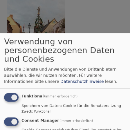
Verwendung von
personenbezogenen Daten
und Cookies
Bitte die Dienste und Anwendungen von Drittanbietern
auswählen, die wir nutzen möchten.
Für weitere
Informationen bitte unsere
Datenschutzhinweise
lesen.
Bildrechte
T. Bärschneider
Die katholische und die zwei evangelischen
Funktional
(immer erforderlich)
Kirchengemeinde(n) im Markt Wendelstein
Speichern von Daten: Cookie für die Benutzersitzung
haben sich im Jahr 2000 zu einer
Zweck
:
Funktional
kontinuierlichen Zusammenarbeit
Consent Manager
(immer erforderlich)
verpflichtet, die gegenwärtig etwa 12
Cookie Consent speichert Ihre Einwilligungsstatus im